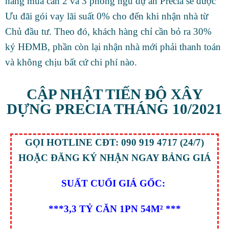
hàng mua căn 2 và 3 phòng ngủ dự án Precia sẽ được
Ưu đãi gói vay lãi suất 0% cho đến khi nhận nhà từ
Chủ đầu tư. Theo đó, khách hàng chỉ cần bỏ ra 30%
ký HĐMB, phần còn lại nhận nhà mới phải thanh toán
và không chịu bất cứ chi phí nào.
CẬP NHẬT TIẾN ĐỘ XÂY
Log in
DỰNG PRECIA THÁNG 10/2021
Don't have an account?
Sign Up
Username
GỌI HOTLINE CĐT: 090 919 4717 (24/7)
HOẶC ĐĂNG KÝ NHẬN NGAY BẢNG GIÁ
Password
SUẤT CUỐI GIÁ GỐC:
***3,3 TỶ CĂN 1PN 54M² ***
LOGIN