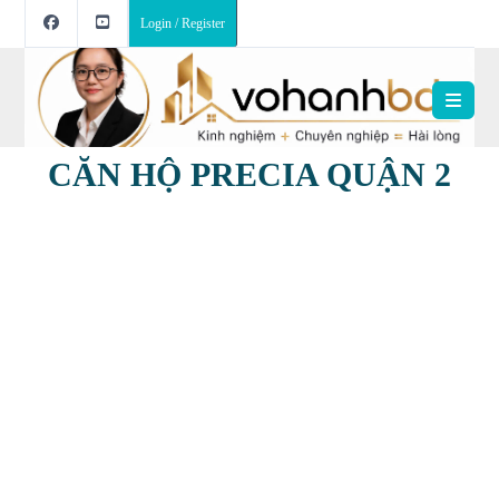
Login / Register
CĂN HỘ PRECIA QUẬN 2
DỰ ÁN CĂN HỘ PRECIA QUẬN 2 được
phát triển và phân phối bởi RIO LAND.
Phòng kinh doanh RIO LAND XIN KÍNH
CHÀO QUÝ KHÁCH! Chúng tôi rất hân
hạnh được trực tiếp gửi THÔNG TIN CHI
TIẾT & CHÍNH SÁCH ƯU ĐÃI đến Quý
khách.