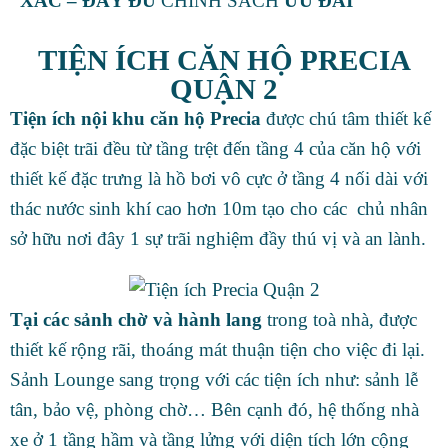
XÁC – ĐẦY ĐỦ
CHÍNH SÁCH
ƯU ĐÃI
TIỆN ÍCH CĂN HỘ PRECIA
QUẬN 2
Tiện ích nội khu căn hộ Precia
được chú tâm thiết kế
đặc biệt trãi đều từ tầng trệt đến tầng 4 của căn hộ với
thiết kế đặc trưng là hồ bơi vô cực ở tầng 4 nối dài với
thác nước sinh khí cao hơn 10m tạo cho các chủ nhân
sở hữu nơi đây 1 sự trãi nghiệm đầy thú vị và an lành.
Tại các sảnh chờ và hành lang
trong toà nhà, được
thiết kế rộng rãi, thoáng mát thuận tiện cho việc đi lại.
Sảnh Lounge sang trọng với các tiện ích như: sảnh lễ
tân, bảo vệ, phòng chờ… Bên cạnh đó, hệ thống nhà
xe ở 1 tầng hầm và tầng lửng với diện tích lớn cộng