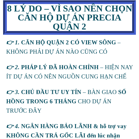
8 LÝ DO – VÌ SAO NÊN CHỌN
CĂN HỘ DỰ ÁN PRECIA
QUẬN 2
👉 1.
CĂN HỘ QUẬN 2 CÓ VIEW SÔNG
–
KHÔNG PHẢI DỰ ÁN NÀO CŨNG CÓ
👉 2.
PHÁP LÝ ĐÃ HOÀN CHỈNH
– HIỆN NAY
ÍT DỰ ÁN CÓ NÊN NGUỒN CUNG HẠN CHẾ
👉 3.
CHỦ ĐẦU TƯ UY TÍN
– BÀN GIAO
SỔ
HỒNG TRONG 6 THÁNG
CHO DỰ ÁN
TRƯỚC ĐÂY
👉 4.
NGÂN HÀNG BẢO LÃNH & hỗ trợ vay
KHÔNG CẦN TRẢ GỐC LÃI đến lúc nhận