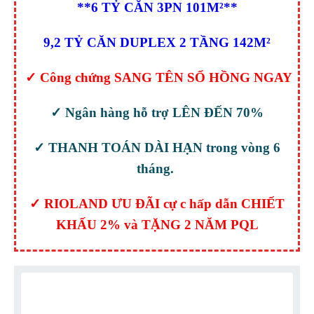
**6 TỶ CĂN 3PN 101M²**
Lost your password?
9,2 TỶ CĂN DUPLEX 2 TẦNG 142M²
✓ Công chứng SANG TÊN SỔ HỒNG NGAY
✓ Ngân hàng hỗ trợ LÊN ĐẾN 70%
✓ THANH TOÁN DÀI HẠN trong vòng 6
tháng.
✓ RIOLAND ƯU ĐÃI cự c hấp dẫn CHIẾT
KHẤU 2% và TẶNG 2 NĂM PQL