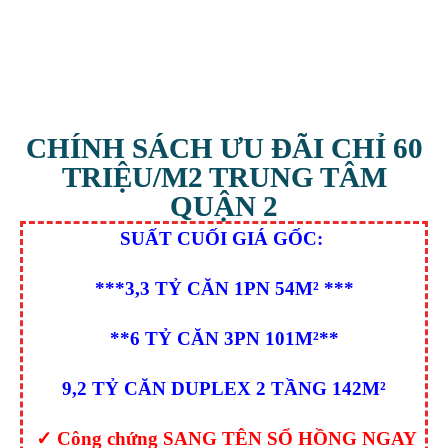
Hotline 090 919 4717
CHÍNH SÁCH ƯU ĐÃI CHỈ 60
TRIỆU/M2 TRUNG TÂM
QUẬN 2
SUẤT CUỐI GIÁ GỐC:
***3,3 TỶ CĂN 1PN 54M² ***
**6 TỶ CĂN 3PN 101M²**
9,2 TỶ CĂN DUPLEX 2 TẦNG 142M²
✓ Công chứng SANG TÊN SỔ HỒNG NGAY