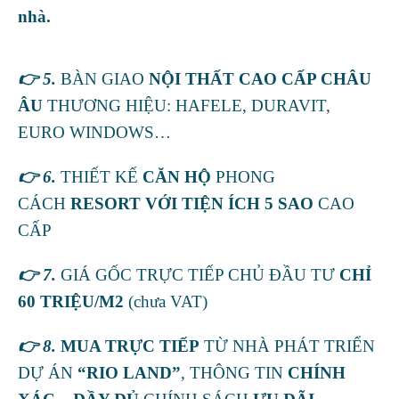
nhà.
👉 5.
BÀN GIAO
NỘI THẤT CAO CẤP CHÂU
ÂU
THƯƠNG HIỆU: HAFELE, DURAVIT,
EURO WINDOWS…
👉 6.
THIẾT KẾ
CĂN HỘ
PHONG
CÁCH
RESORT VỚI TIỆN ÍCH 5 SAO
CAO
CẤP
👉 7.
GIÁ GỐC TRỰC TIẾP CHỦ ĐẦU TƯ
CHỈ
60 TRIỆU/M2
(chưa VAT)
👉 8.
MUA TRỰC TIẾP
TỪ NHÀ PHÁT TRIỂN
DỰ ÁN
“RIO LAND”
, THÔNG TIN
CHÍNH