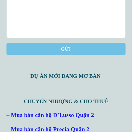
GỬI
DỰ ÁN MỚI ĐANG MỞ BÁN
CHUYỂN NHƯỢNG & CHO THUÊ
Log in
–
Mua bán căn hộ D’Lusso Quận 2
Don't have an account?
Sign Up
–
Mua bán căn hộ Precia Quận 2
Username