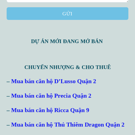
GỬI
DỰ ÁN MỚI ĐANG MỞ BÁN
CHUYỂN NHƯỢNG & CHO THUÊ
–
Mua bán căn hộ D’Lusso Quận 2
Log in
–
Mua bán căn hộ Precia Quận 2
Don't have an account?
Sign Up
Username
–
Mua bán căn hộ Ricca Quận 9
–
Mua bán căn hộ Thủ Thiêm Dragon Quận 2
Password