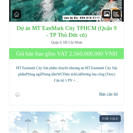
Dự án MT EastMark City TPHCM (Quận 9
- TP Thủ Đức cũ)
Quận 9, Hồ Chí Minh
Giá bán bao gồm VAT
2,560,000,000 VNĐ
MT Eastmark City Sản phẩm chuyển nhượng tại MT Eastmark City Sản
phẩmPhòng ngủPhòng tắm/WCDiện tíchGiáHướng ban công (View)
Căn hộ 1 PN +…
Bán căn hộ
FOR SALE