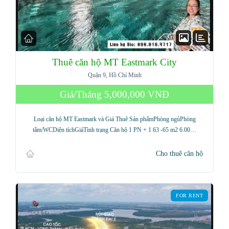
Thuê căn hộ MT Eastmark City
Quận 9, Hồ Chí Minh
Giá/Tháng
5,000,000 VNĐ
Loại căn hộ MT Eastmark và Giá Thuê Sản phẩmPhòng ngủPhòng
tắm/WCDiện tíchGiáTình trạng Căn hộ 1 PN + 1 63 -65 m2 6.00…
Cho thuê căn hộ
FOR RENT