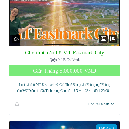
Cho thuê căn hộ MT Eastmark City
Quận 9, Hồ Chí Minh
Giá/ Tháng
5,000,000 VNĐ
Loại căn hộ MT Eastmark và Giá Thuê Sản phẩmPhòng ngủPhòng
tắm/WCDiện tíchGiáTình trạng Căn hộ 1 PN + 1 63.4 – 65.4 25.00…
Cho thuê căn hộ
FOR RENT