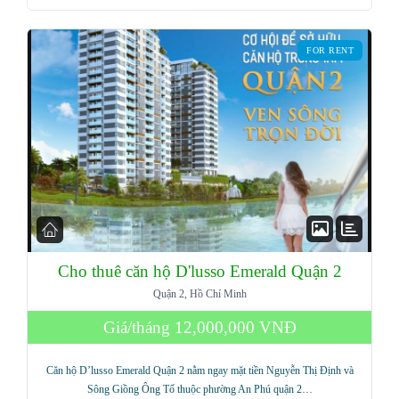
FOR RENT
Cho thuê căn hộ D'lusso Emerald Quận 2
Quận 2, Hồ Chí Minh
Log in
Giá/tháng
12,000,000 VNĐ
Don't have an account?
Sign Up
Căn hộ D’lusso Emerald Quận 2 nằm ngay mặt tiền Nguyễn Thị Định và
Username
Sông Giồng Ông Tố thuộc phường An Phú quận 2…