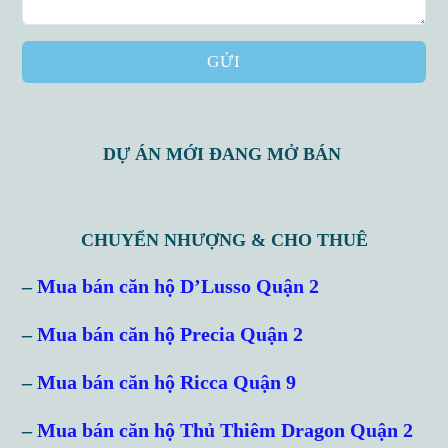
GỬI
DỰ ÁN MỚI ĐANG MỞ BÁN
CHUYỂN NHƯỢNG & CHO THUÊ
–
Mua bán căn hộ D’Lusso Quận 2
Log in
Don't have an account?
Sign Up
–
Mua bán căn hộ Precia Quận 2
Username
–
Mua bán căn hộ Ricca Quận 9
–
Mua bán căn hộ Thủ Thiêm Dragon Quận 2
Password