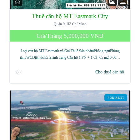
Thuê căn hộ MT Eastmark City
Quận 9, Hồ Chí Minh
Giá/Tháng
5,000,000 VNĐ
Loại căn hộ MT Eastmark và Giá Thuê Sản phẩmPhòng ngủPhòng
tắm/WCDiện tíchGiáTình trạng Căn hộ 1 PN + 1 63 -65 m2 6.00…
Cho thuê căn hộ
FOR RENT