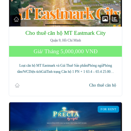
Cho thuê căn hộ MT Eastmark City
Quận 9, Hồ Chí Minh
Giá/ Tháng
5,000,000 VNĐ
Loại căn hộ MT Eastmark và Giá Thuê Sản phẩmPhòng ngủPhòng
tắm/WCDiện tíchGiáTình trạng Căn hộ 1 PN + 1 63.4 – 65.4 25.00…
Cho thuê căn hộ
FOR RENT