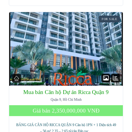
FOR SALE
Mua bán Căn hộ Dự án Ricca Quận 9
Quận 9, Hồ Chí Minh
Giá bán
2,350,000,000 VNĐ
BẢNG GIÁ CĂN HỘ RICCA QUẬN 9 Căn hộ 1PN + 1 Diện tích 49
– 56 m² 2.35 – 2.65 tỷ/căn Đặt cọc…