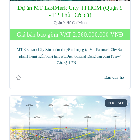
Dự án MT EastMark City TPHCM (Quận 9
- TP Thủ Đức cũ)
Quận 9, Hồ Chí Minh
Giá bán bao gồm VAT
2,560,000,000 VNĐ
MT Eastmark City Sản phẩm chuyển nhượng tại MT Eastmark City Sản
phẩmPhòng ngủPhòng tắm/WCDiện tíchGiáHướng ban công (View)
Căn hộ 1 PN +…
Bán căn hộ
FOR SALE