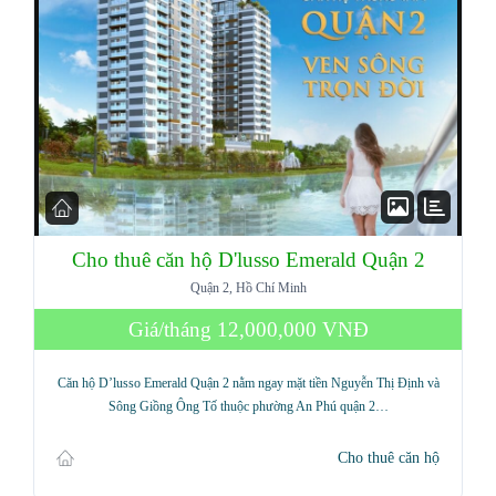
Cho thuê căn hộ D'lusso Emerald Quận 2
Quận 2, Hồ Chí Minh
Log in
Giá/tháng
12,000,000 VNĐ
Don't have an account?
Sign Up
Căn hộ D’lusso Emerald Quận 2 nằm ngay mặt tiền Nguyễn Thị Định và
Sông Giồng Ông Tố thuộc phường An Phú quận 2…
Username
Cho thuê căn hộ
Password