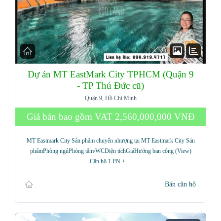
Dự án MT EastMark City TPHCM (Quận 9
- TP Thủ Đức cũ)
Quận 9, Hồ Chí Minh
Giá bán bao gồm VAT
2,560,000,000 VNĐ
MT Eastmark City Sản phẩm chuyển nhượng tại MT Eastmark City Sản
phẩmPhòng ngủPhòng tắm/WCDiện tíchGiáHướng ban công (View)
Căn hộ 1 PN +…
Bán căn hộ