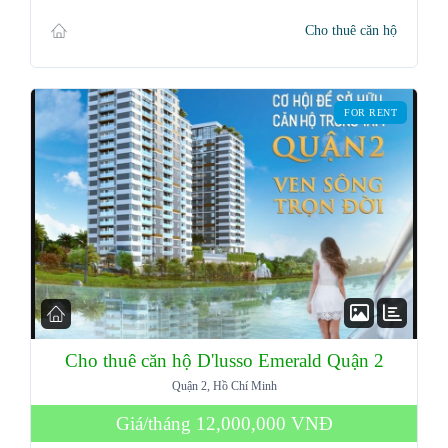
Cho thuê căn hộ
FOR RENT
Cho thuê căn hộ D'lusso Emerald Quận 2
Log in
Quận 2, Hồ Chí Minh
Don't have an account?
Sign Up
Giá/tháng
12,000,000 VNĐ