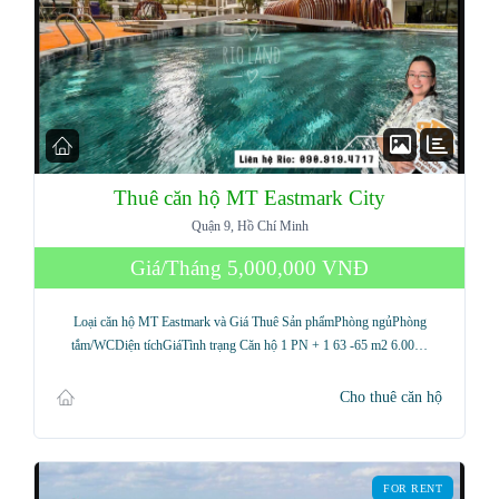
Thuê căn hộ MT Eastmark City
Quận 9, Hồ Chí Minh
Giá/Tháng
5,000,000 VNĐ
Loại căn hộ MT Eastmark và Giá Thuê Sản phẩmPhòng ngủPhòng
tắm/WCDiện tíchGiáTình trạng Căn hộ 1 PN + 1 63 -65 m2 6.00…
Cho thuê căn hộ
FOR RENT