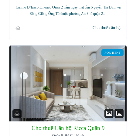
Username
Căn hộ D’lusso Emerald Quận 2 nằm ngay mặt tiền Nguyễn Thị Định và
Sông Giồng Ông Tố thuộc phường An Phú quận 2…
Password
Cho thuê căn hộ
LOGIN
FOR RENT
Lost your password?
Cho thuê Căn hộ Ricca Quận 9
Quận 9, Hồ Chí Minh