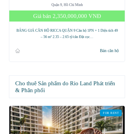
Quận 9, Hồ Chí Minh
Giá bán
2,350,000,000 VNĐ
BẢNG GIÁ CĂN HỘ RICCA QUẬN 9 Căn hộ 1PN + 1 Diện tích 49
– 56 m² 2.35 – 2.65 tỷ/căn Đặt cọc…
Bán căn hộ
Cho thuê Sản phẩm do Rio Land Phát triển
& Phân phối
FOR RENT