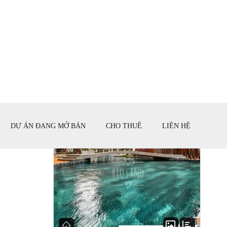
Shophouse 2 tầng nhận nhà kinh doanh ngay Chỉ
5.3 tỷ/shophouse NHẬN BẢNG GIÁ Shophouse
hoàn…
Bán Shophouse
FOR SALE