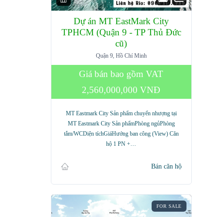
Dự án MT EastMark City
TPHCM (Quận 9 - TP Thủ Đức
cũ)
Quận 9, Hồ Chí Minh
Giá bán bao gồm VAT
2,560,000,000 VNĐ
MT Eastmark City Sản phẩm chuyển nhượng tại
MT Eastmark City Sản phẩmPhòng ngủPhòng
tắm/WCDiện tíchGiáHướng ban công (View) Căn
hộ 1 PN +…
Bán căn hộ
FOR SALE