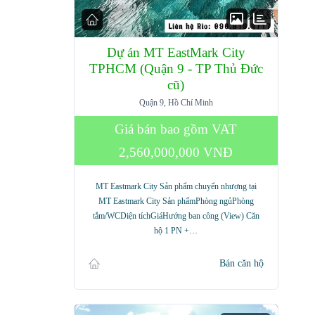
Dự án MT EastMark City
TPHCM (Quận 9 - TP Thủ Đức
cũ)
Quận 9, Hồ Chí Minh
Giá bán bao gồm VAT
2,560,000,000 VNĐ
MT Eastmark City Sản phẩm chuyển nhượng tại
MT Eastmark City Sản phẩmPhòng ngủPhòng
tắm/WCDiện tíchGiáHướng ban công (View) Căn
hộ 1 PN +…
Bán căn hộ