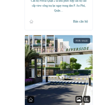
Căn hộ Precia Quận 2 là khu phức hợp căn hộ cao
cấp view sông toạ lạc ngay trung tâm P. An Phú,
Quận…
Bán căn hộ
FOR SALE