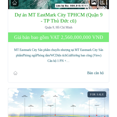
Dự án MT EastMark City TPHCM (Quận 9
- TP Thủ Đức cũ)
Quận 9, Hồ Chí Minh
Giá bán bao gồm VAT
2,560,000,000 VNĐ
MT Eastmark City Sản phẩm chuyển nhượng tại MT Eastmark City Sản
phẩmPhòng ngủPhòng tắm/WCDiện tíchGiáHướng ban công (View)
Căn hộ 1 PN +…
Bán căn hộ
FOR SALE