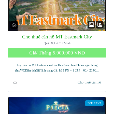
Cho thuê căn hộ MT Eastmark City
Quận 9, Hồ Chí Minh
Giá/ Tháng
5,000,000 VNĐ
Loại căn hộ MT Eastmark và Giá Thuê Sản phẩmPhòng ngủPhòng
tắm/WCDiện tíchGiáTình trạng Căn hộ 1 PN + 1 63.4 – 65.4 25.00…
Cho thuê căn hộ
FOR RENT