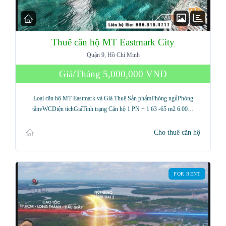
Thuê căn hộ MT Eastmark City
Quận 9, Hồ Chí Minh
Giá/Tháng
5,000,000 VNĐ
Loại căn hộ MT Eastmark và Giá Thuê Sản phẩmPhòng ngủPhòng
tắm/WCDiện tíchGiáTình trạng Căn hộ 1 PN + 1 63 -65 m2 6.00…
Cho thuê căn hộ
FOR RENT