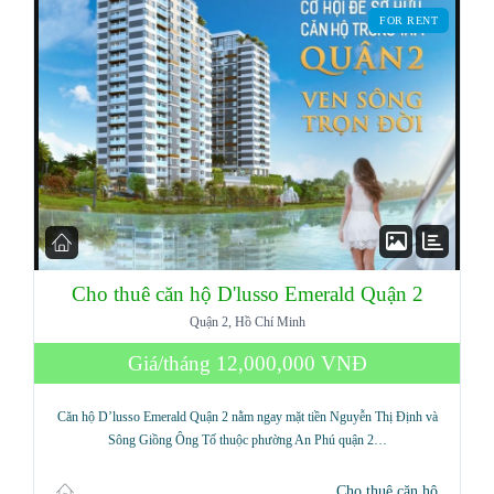
FOR RENT
Cho thuê căn hộ D'lusso Emerald Quận 2
Quận 2, Hồ Chí Minh
Log in
Giá/tháng
12,000,000 VNĐ
Don't have an account?
Sign Up
Căn hộ D’lusso Emerald Quận 2 nằm ngay mặt tiền Nguyễn Thị Định và
Username
Sông Giồng Ông Tố thuộc phường An Phú quận 2…
Cho thuê căn hộ