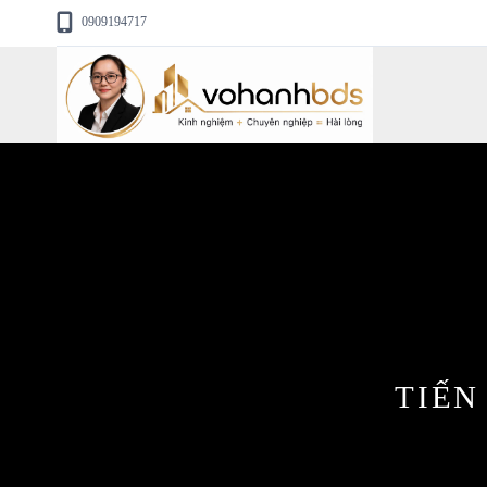
0909194717
TIẾN