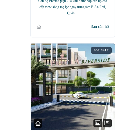
Căn hộ Precia Quận 2 là khu phức hợp căn hộ cao
cấp view sông toạ lạc ngay trung tâm P. An Phú,
Quận…
Bán căn hộ
FOR SALE