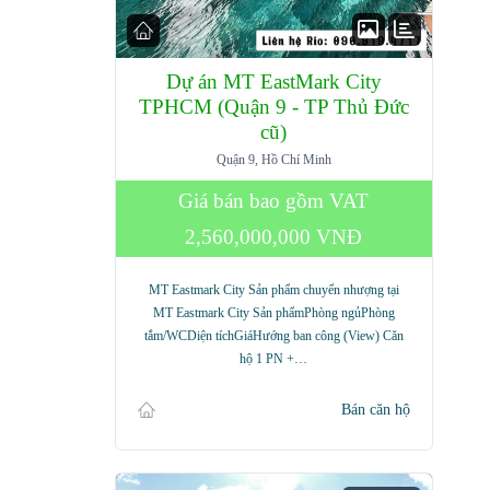
Dự án MT EastMark City
TPHCM (Quận 9 - TP Thủ Đức
cũ)
Quận 9, Hồ Chí Minh
Giá bán bao gồm VAT
2,560,000,000 VNĐ
MT Eastmark City Sản phẩm chuyển nhượng tại
MT Eastmark City Sản phẩmPhòng ngủPhòng
tắm/WCDiện tíchGiáHướng ban công (View) Căn
hộ 1 PN +…
Bán căn hộ