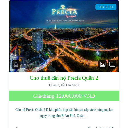
FOR RENT
Cho thuê căn hộ Precia Quận 2
Quận 2, Hồ Chí Minh
Giá/tháng
12,000,000 VNĐ
Căn hộ Precia Quận 2 là khu phức hợp căn hộ cao cấp view sông toạ lạc
ngay trung tâm P. An Phú, Quận…