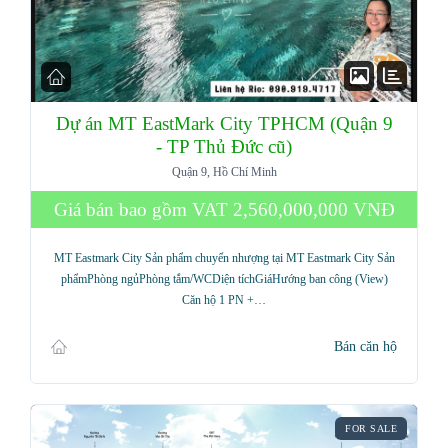
Dự án MT EastMark City TPHCM (Quận 9
- TP Thủ Đức cũ)
Quận 9, Hồ Chí Minh
Giá bán bao gồm VAT
2,560,000,000 VNĐ
MT Eastmark City Sản phẩm chuyển nhượng tại MT Eastmark City Sản
phẩmPhòng ngủPhòng tắm/WCDiện tíchGiáHướng ban công (View)
Căn hộ 1 PN +…
Bán căn hộ
FOR SALE