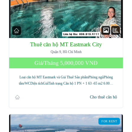
Thuê căn hộ MT Eastmark City
Quận 9, Hồ Chí Minh
Giá/Tháng
5,000,000 VNĐ
Loại căn hộ MT Eastmark và Giá Thuê Sản phẩmPhòng ngủPhòng
tắm/WCDiện tíchGiáTình trạng Căn hộ 1 PN + 1 63 -65 m2 6.00…
Cho thuê căn hộ
FOR RENT