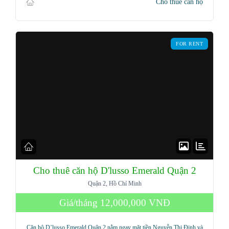
Cho thuê căn hộ
FOR RENT
Cho thuê căn hộ D'lusso Emerald Quận 2
Log in
Quận 2, Hồ Chí Minh
Giá/tháng
12,000,000 VNĐ
Don't have an account?
Sign Up
Username
Căn hộ D’lusso Emerald Quận 2 nằm ngay mặt tiền Nguyễn Thị Định và