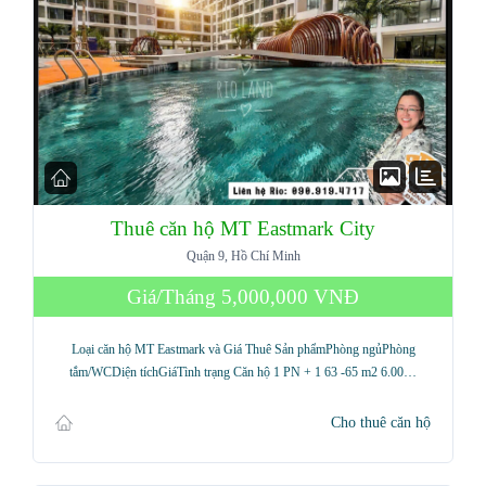
Thuê căn hộ MT Eastmark City
Quận 9, Hồ Chí Minh
Giá/Tháng
5,000,000 VNĐ
Loại căn hộ MT Eastmark và Giá Thuê Sản phẩmPhòng ngủPhòng
tắm/WCDiện tíchGiáTình trạng Căn hộ 1 PN + 1 63 -65 m2 6.00…
Cho thuê căn hộ