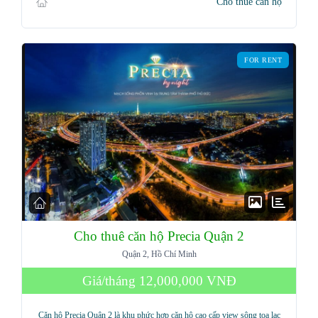
Cho thuê căn hộ
FOR RENT
Cho thuê căn hộ Precia Quận 2
Quận 2, Hồ Chí Minh
Giá/tháng
12,000,000 VNĐ
Căn hộ Precia Quận 2 là khu phức hợp căn hộ cao cấp view sông toạ lạc