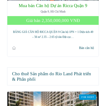
Mua bán Căn hộ Dự án Ricca Quận 9
Quận 9, Hồ Chí Minh
Giá bán
2,350,000,000 VNĐ
BẢNG GIÁ CĂN HỘ RICCA QUẬN 9 Căn hộ 1PN + 1 Diện tích 49
– 56 m² 2.35 – 2.65 tỷ/căn Đặt cọc…
Bán căn hộ
Cho thuê Sản phẩm do Rio Land Phát triển
& Phân phối
FOR RENT