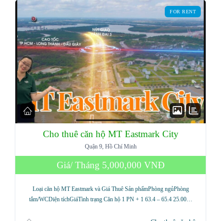
FOR RENT
Cho thuê căn hộ MT Eastmark City
Quận 9, Hồ Chí Minh
Giá/ Tháng
5,000,000 VNĐ
Loại căn hộ MT Eastmark và Giá Thuê Sản phẩmPhòng ngủPhòng
tắm/WCDiện tíchGiáTình trạng Căn hộ 1 PN + 1 63.4 – 65.4 25.00…