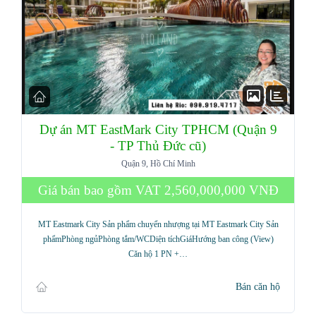
Dự án MT EastMark City TPHCM (Quận 9
- TP Thủ Đức cũ)
Quận 9, Hồ Chí Minh
Giá bán bao gồm VAT
2,560,000,000 VNĐ
MT Eastmark City Sản phẩm chuyển nhượng tại MT Eastmark City Sản
phẩmPhòng ngủPhòng tắm/WCDiện tíchGiáHướng ban công (View)
Căn hộ 1 PN +…
Bán căn hộ