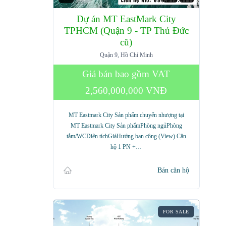
Dự án MT EastMark City
TPHCM (Quận 9 - TP Thủ Đức
cũ)
Quận 9, Hồ Chí Minh
Giá bán bao gồm VAT
2,560,000,000 VNĐ
MT Eastmark City Sản phẩm chuyển nhượng tại
MT Eastmark City Sản phẩmPhòng ngủPhòng
tắm/WCDiện tíchGiáHướng ban công (View) Căn
hộ 1 PN +…
Bán căn hộ
FOR SALE