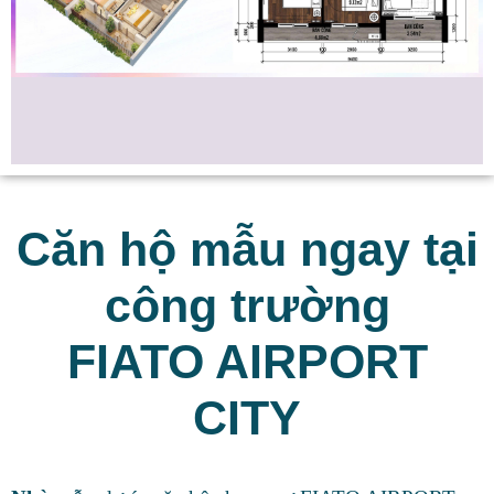
Log in
Don't have an account?
Sign Up
Username
Password
Căn hộ mẫu ngay tại
công trường
LOGIN
FIATO AIRPORT
Lost your password?
CITY