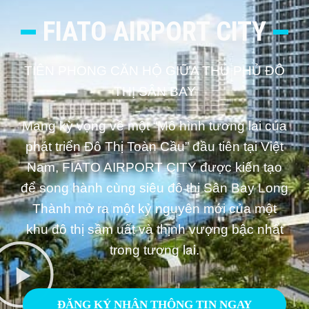
FIATO AIRPORT CITY
TIÊN PHONG CĂN HỘ GIỮA THỦ PHỦ ĐÔ
THỊ SÂN BAY
Mang kỳ vọng về một “Mô hình tương lai của
phát triển Đô Thị Toàn Cầu” đầu tiên tại Việt
Nam, FIATO AIRPORT CITY được kiến tạo
để song hành cùng siêu đô thị Sân Bay Long
Thành mở ra một
kỷ nguyên mới của một
khu đô thị sầm uất và thịnh vượng bậc nhất
trong tương lai.
ĐĂNG KÝ NHẬN THÔNG TIN NGAY