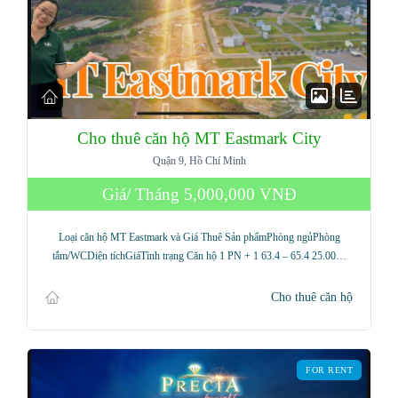
Cho thuê căn hộ MT Eastmark City
Quận 9, Hồ Chí Minh
Giá/ Tháng
5,000,000 VNĐ
Loại căn hộ MT Eastmark và Giá Thuê Sản phẩmPhòng ngủPhòng
tắm/WCDiện tíchGiáTình trạng Căn hộ 1 PN + 1 63.4 – 65.4 25.00…
Cho thuê căn hộ
FOR RENT