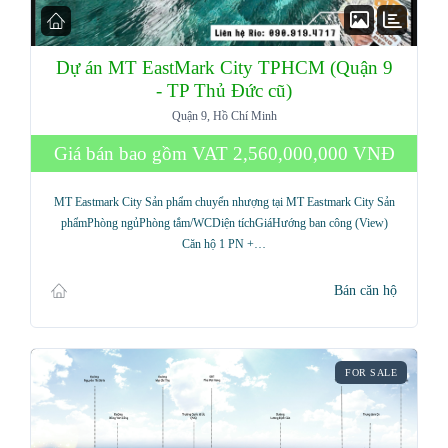
Dự án MT EastMark City TPHCM (Quận 9
- TP Thủ Đức cũ)
Quận 9, Hồ Chí Minh
Giá bán bao gồm VAT
2,560,000,000 VNĐ
MT Eastmark City Sản phẩm chuyển nhượng tại MT Eastmark City Sản
phẩmPhòng ngủPhòng tắm/WCDiện tíchGiáHướng ban công (View)
Căn hộ 1 PN +…
Bán căn hộ
FOR SALE