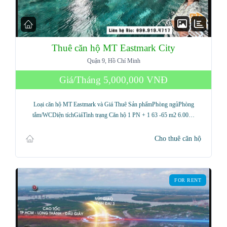
Thuê căn hộ MT Eastmark City
Quận 9, Hồ Chí Minh
Giá/Tháng
5,000,000 VNĐ
Loại căn hộ MT Eastmark và Giá Thuê Sản phẩmPhòng ngủPhòng
tắm/WCDiện tíchGiáTình trạng Căn hộ 1 PN + 1 63 -65 m2 6.00…
Cho thuê căn hộ
FOR RENT