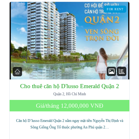
FOR RENT
Cho thuê căn hộ D'lusso Emerald Quận 2
Quận 2, Hồ Chí Minh
Log in
Giá/tháng
12,000,000 VNĐ
Don't have an account?
Sign Up
Căn hộ D’lusso Emerald Quận 2 nằm ngay mặt tiền Nguyễn Thị Định và
Username
Sông Giồng Ông Tố thuộc phường An Phú quận 2…