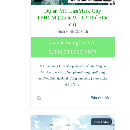
Dự án MT EastMark City
TPHCM (Quận 9 - TP Thủ Đức
cũ)
Quận 9, Hồ Chí Minh
Giá bán bao gồm VAT
2,560,000,000 VNĐ
MT Eastmark City Sản phẩm chuyển nhượng tại
MT Eastmark City Sản phẩmPhòng ngủPhòng
tắm/WCDiện tíchGiáHướng ban công (View) Căn
hộ 1 PN +…
Bán căn hộ
FOR SALE