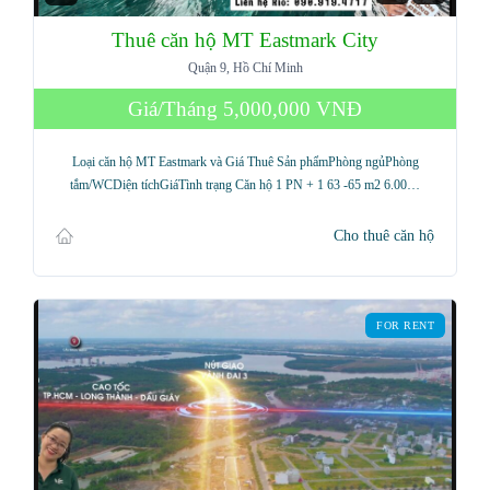
Thuê căn hộ MT Eastmark City
Quận 9, Hồ Chí Minh
Giá/Tháng
5,000,000 VNĐ
Loại căn hộ MT Eastmark và Giá Thuê Sản phẩmPhòng ngủPhòng
tắm/WCDiện tíchGiáTình trạng Căn hộ 1 PN + 1 63 -65 m2 6.00…
Cho thuê căn hộ
FOR RENT