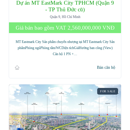
Dự án MT EastMark City TPHCM (Quận 9
- TP Thủ Đức cũ)
Quận 9, Hồ Chí Minh
Giá bán bao gồm VAT
2,560,000,000 VNĐ
MT Eastmark City Sản phẩm chuyển nhượng tại MT Eastmark City Sản
phẩmPhòng ngủPhòng tắm/WCDiện tíchGiáHướng ban công (View)
Căn hộ 1 PN +…
Bán căn hộ
FOR SALE