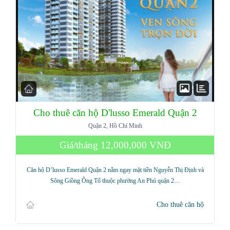
Cho thuê căn hộ D'lusso Emerald Quận 2
Quận 2, Hồ Chí Minh
Log in
Giá/tháng
12,000,000 VNĐ
Don't have an account?
Sign Up
Căn hộ D’lusso Emerald Quận 2 nằm ngay mặt tiền Nguyễn Thị Định và
Sông Giồng Ông Tố thuộc phường An Phú quận 2…
Username
Cho thuê căn hộ
Password