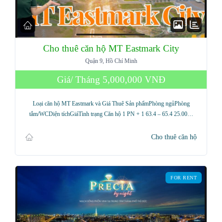
Cho thuê căn hộ MT Eastmark City
Quận 9, Hồ Chí Minh
Giá/ Tháng
5,000,000 VNĐ
Loại căn hộ MT Eastmark và Giá Thuê Sản phẩmPhòng ngủPhòng
tắm/WCDiện tíchGiáTình trạng Căn hộ 1 PN + 1 63.4 – 65.4 25.00…
Cho thuê căn hộ
FOR RENT