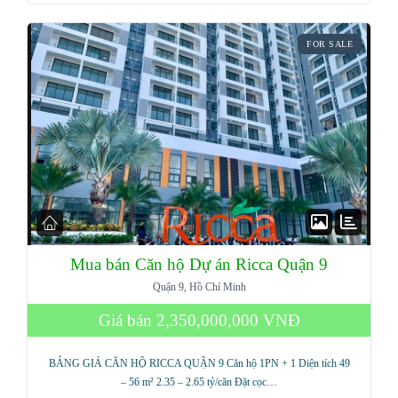
FOR SALE
Mua bán Căn hộ Dự án Ricca Quận 9
Quận 9, Hồ Chí Minh
Giá bán
2,350,000,000 VNĐ
BẢNG GIÁ CĂN HỘ RICCA QUẬN 9 Căn hộ 1PN + 1 Diện tích 49
– 56 m² 2.35 – 2.65 tỷ/căn Đặt cọc…