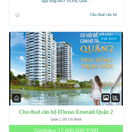
ngay trung tâm P. An Phú, Quận…
Cho thuê căn hộ
FOR RENT
Cho thuê căn hộ D'lusso Emerald Quận 2
Log in
Quận 2, Hồ Chí Minh
Don't have an account?
Sign Up
Giá/tháng
12,000,000 VNĐ