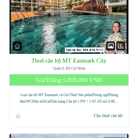
Thuê căn hộ MT Eastmark City
Quận 9, Hồ Chí Minh
Giá/Tháng
5,000,000 VNĐ
Loại căn hộ MT Eastmark và Giá Thuê Sản phẩmPhòng ngủPhòng
tắm/WCDiện tíchGiáTình trạng Căn hộ 1 PN + 1 63 -65 m2 6.00…
Cho thuê căn hộ