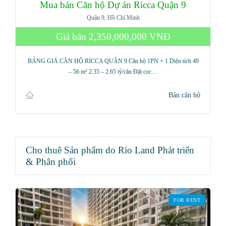
Mua bán Căn hộ Dự án Ricca Quận 9
Quận 9, Hồ Chí Minh
Giá bán
2,350,000,000 VNĐ
BẢNG GIÁ CĂN HỘ RICCA QUẬN 9 Căn hộ 1PN + 1 Diện tích 49
– 56 m² 2.35 – 2.65 tỷ/căn Đặt cọc…
Bán căn hộ
Cho thuê Sản phẩm do Rio Land Phát triển
& Phân phối
FOR RENT