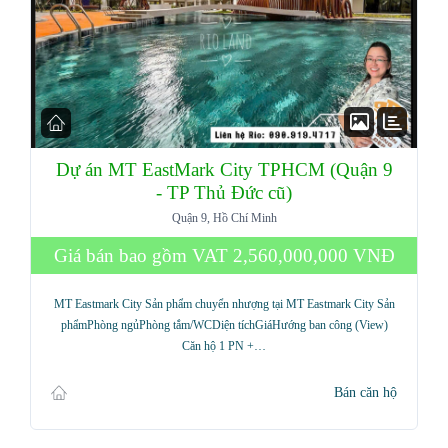
Dự án MT EastMark City TPHCM (Quận 9
- TP Thủ Đức cũ)
Quận 9, Hồ Chí Minh
Giá bán bao gồm VAT
2,560,000,000 VNĐ
MT Eastmark City Sản phẩm chuyển nhượng tại MT Eastmark City Sản
phẩmPhòng ngủPhòng tắm/WCDiện tíchGiáHướng ban công (View)
Căn hộ 1 PN +…
Bán căn hộ