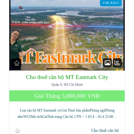
FOR RENT
Cho thuê căn hộ MT Eastmark City
Quận 9, Hồ Chí Minh
Giá/ Tháng
5,000,000 VNĐ
Loại căn hộ MT Eastmark và Giá Thuê Sản phẩmPhòng ngủPhòng
tắm/WCDiện tíchGiáTình trạng Căn hộ 1 PN + 1 63.4 – 65.4 25.00…
Cho thuê căn hộ