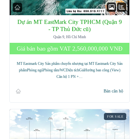
Dự án MT EastMark City TPHCM (Quận 9
- TP Thủ Đức cũ)
Quận 9, Hồ Chí Minh
Giá bán bao gồm VAT
2,560,000,000 VNĐ
MT Eastmark City Sản phẩm chuyển nhượng tại MT Eastmark City Sản
phẩmPhòng ngủPhòng tắm/WCDiện tíchGiáHướng ban công (View)
Căn hộ 1 PN +…
Bán căn hộ
FOR SALE