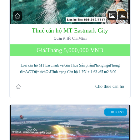
Thuê căn hộ MT Eastmark City
Quận 9, Hồ Chí Minh
Giá/Tháng
5,000,000 VNĐ
Loại căn hộ MT Eastmark và Giá Thuê Sản phẩmPhòng ngủPhòng
tắm/WCDiện tíchGiáTình trạng Căn hộ 1 PN + 1 63 -65 m2 6.00…
Cho thuê căn hộ
FOR RENT