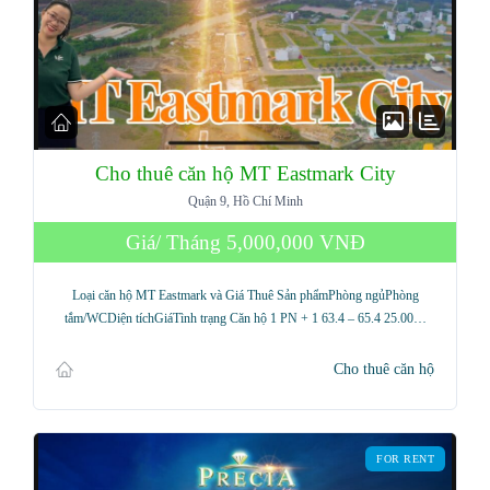
Cho thuê căn hộ MT Eastmark City
Quận 9, Hồ Chí Minh
Giá/ Tháng
5,000,000 VNĐ
Loại căn hộ MT Eastmark và Giá Thuê Sản phẩmPhòng ngủPhòng
tắm/WCDiện tíchGiáTình trạng Căn hộ 1 PN + 1 63.4 – 65.4 25.00…
Cho thuê căn hộ
FOR RENT