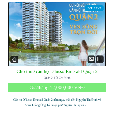
FOR RENT
Cho thuê căn hộ D'lusso Emerald Quận 2
Quận 2, Hồ Chí Minh
Log in
Giá/tháng
12,000,000 VNĐ
Don't have an account?
Sign Up
Căn hộ D’lusso Emerald Quận 2 nằm ngay mặt tiền Nguyễn Thị Định và
Username
Sông Giồng Ông Tố thuộc phường An Phú quận 2…