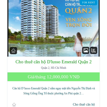
FOR RENT
Cho thuê căn hộ D'lusso Emerald Quận 2
Quận 2, Hồ Chí Minh
Log in
Giá/tháng
12,000,000 VNĐ
Don't have an account?
Sign Up
Căn hộ D’lusso Emerald Quận 2 nằm ngay mặt tiền Nguyễn Thị Định và
Username
Sông Giồng Ông Tố thuộc phường An Phú quận 2…
Cho thuê căn hộ