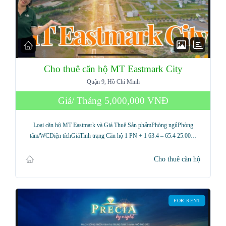
Cho thuê căn hộ MT Eastmark City
Quận 9, Hồ Chí Minh
Giá/ Tháng
5,000,000 VNĐ
Loại căn hộ MT Eastmark và Giá Thuê Sản phẩmPhòng ngủPhòng
tắm/WCDiện tíchGiáTình trạng Căn hộ 1 PN + 1 63.4 – 65.4 25.00…
Cho thuê căn hộ
FOR RENT