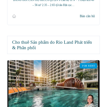
BẢNG GIÁ CĂN HỘ RICCA QUẬN 9 Căn hộ 1PN + 1 Diện tích 49
– 56 m² 2.35 – 2.65 tỷ/căn Đặt cọc…
Bán căn hộ
Cho thuê Sản phẩm do Rio Land Phát triển
& Phân phối
FOR RENT