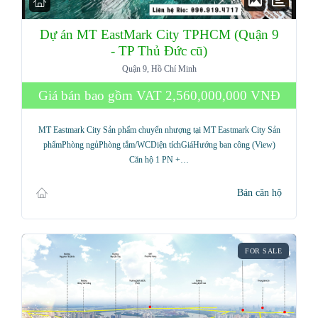
Dự án MT EastMark City TPHCM (Quận 9
- TP Thủ Đức cũ)
Quận 9, Hồ Chí Minh
Giá bán bao gồm VAT
2,560,000,000 VNĐ
MT Eastmark City Sản phẩm chuyển nhượng tại MT Eastmark City Sản
phẩmPhòng ngủPhòng tắm/WCDiện tíchGiáHướng ban công (View)
Căn hộ 1 PN +…
Bán căn hộ
FOR SALE