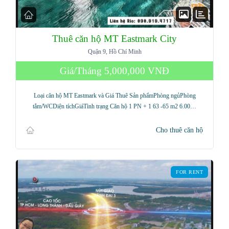
Thuê căn hộ MT Eastmark City
Quận 9, Hồ Chí Minh
Giá/Tháng
5,000,000 VNĐ
Loại căn hộ MT Eastmark và Giá Thuê Sản phẩmPhòng ngủPhòng
tắm/WCDiện tíchGiáTình trạng Căn hộ 1 PN + 1 63 -65 m2 6.00…
Cho thuê căn hộ
FOR RENT