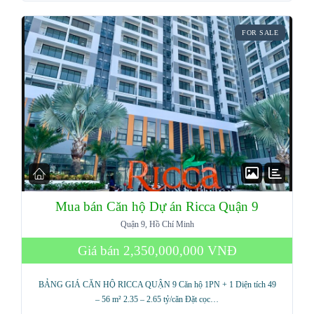
FOR SALE
Mua bán Căn hộ Dự án Ricca Quận 9
Quận 9, Hồ Chí Minh
Giá bán
2,350,000,000 VNĐ
BẢNG GIÁ CĂN HỘ RICCA QUẬN 9 Căn hộ 1PN + 1 Diện tích 49
– 56 m² 2.35 – 2.65 tỷ/căn Đặt cọc…