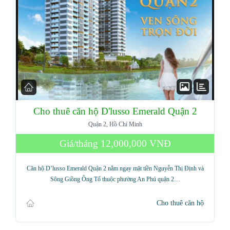
Cho thuê căn hộ D'lusso Emerald Quận 2
Quận 2, Hồ Chí Minh
Log in
Giá/tháng
12,000,000 VNĐ
Don't have an account?
Sign Up
Căn hộ D’lusso Emerald Quận 2 nằm ngay mặt tiền Nguyễn Thị Định và
Sông Giồng Ông Tố thuộc phường An Phú quận 2…
Username
Cho thuê căn hộ
Password