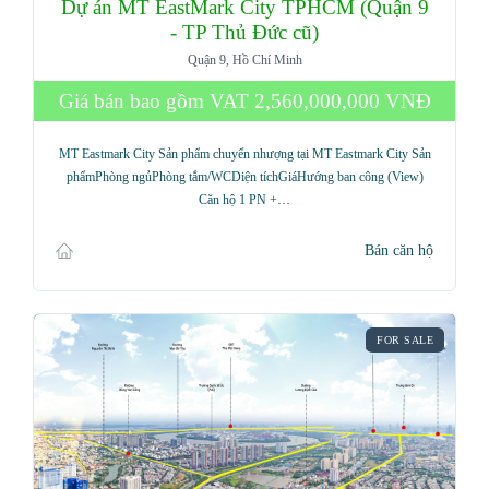
Dự án MT EastMark City TPHCM (Quận 9
- TP Thủ Đức cũ)
Quận 9, Hồ Chí Minh
Giá bán bao gồm VAT
2,560,000,000 VNĐ
MT Eastmark City Sản phẩm chuyển nhượng tại MT Eastmark City Sản
phẩmPhòng ngủPhòng tắm/WCDiện tíchGiáHướng ban công (View)
Căn hộ 1 PN +…
Bán căn hộ
FOR SALE