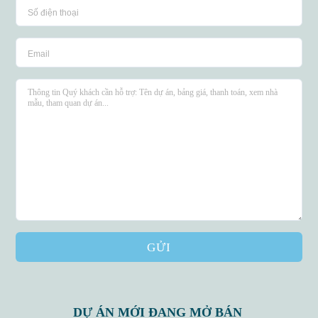
GỬI
DỰ ÁN MỚI ĐANG MỞ BÁN