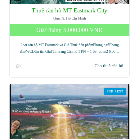
Thuê căn hộ MT Eastmark City
Quận 9, Hồ Chí Minh
Giá/Tháng
5,000,000 VNĐ
Loại căn hộ MT Eastmark và Giá Thuê Sản phẩmPhòng ngủPhòng
tắm/WCDiện tíchGiáTình trạng Căn hộ 1 PN + 1 63 -65 m2 6.00…
Cho thuê căn hộ
FOR RENT