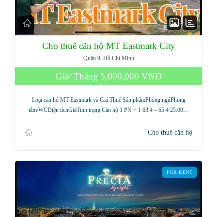
Cho thuê căn hộ MT Eastmark City
Quận 9, Hồ Chí Minh
Giá/ Tháng
5,000,000 VNĐ
Loại căn hộ MT Eastmark và Giá Thuê Sản phẩmPhòng ngủPhòng
tắm/WCDiện tíchGiáTình trạng Căn hộ 1 PN + 1 63.4 – 65.4 25.00…
Cho thuê căn hộ
FOR RENT