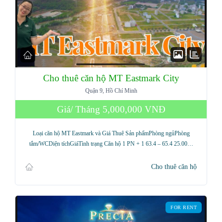
Cho thuê căn hộ MT Eastmark City
Quận 9, Hồ Chí Minh
Giá/ Tháng
5,000,000 VNĐ
Loại căn hộ MT Eastmark và Giá Thuê Sản phẩmPhòng ngủPhòng
tắm/WCDiện tíchGiáTình trạng Căn hộ 1 PN + 1 63.4 – 65.4 25.00…
Cho thuê căn hộ
FOR RENT