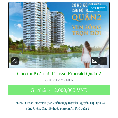
FOR RENT
Cho thuê căn hộ D'lusso Emerald Quận 2
Quận 2, Hồ Chí Minh
Log in
Giá/tháng
12,000,000 VNĐ
Don't have an account?
Sign Up
Căn hộ D’lusso Emerald Quận 2 nằm ngay mặt tiền Nguyễn Thị Định và
Username
Sông Giồng Ông Tố thuộc phường An Phú quận 2…