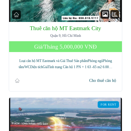
Thuê căn hộ MT Eastmark City
Quận 9, Hồ Chí Minh
Giá/Tháng
5,000,000 VNĐ
Loại căn hộ MT Eastmark và Giá Thuê Sản phẩmPhòng ngủPhòng
tắm/WCDiện tíchGiáTình trạng Căn hộ 1 PN + 1 63 -65 m2 6.00…
Cho thuê căn hộ
FOR RENT