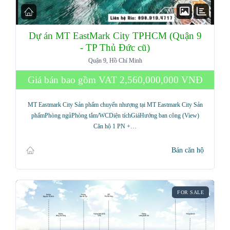
Dự án MT EastMark City TPHCM (Quận 9
- TP Thủ Đức cũ)
Quận 9, Hồ Chí Minh
Giá bán bao gồm VAT
2,560,000,000 VNĐ
MT Eastmark City Sản phẩm chuyển nhượng tại MT Eastmark City Sản
phẩmPhòng ngủPhòng tắm/WCDiện tíchGiáHướng ban công (View)
Căn hộ 1 PN +…
Bán căn hộ
FOR SALE