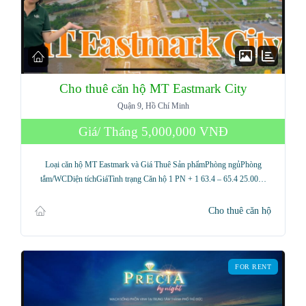
Cho thuê căn hộ MT Eastmark City
Quận 9, Hồ Chí Minh
Giá/ Tháng
5,000,000 VNĐ
Loại căn hộ MT Eastmark và Giá Thuê Sản phẩmPhòng ngủPhòng
tắm/WCDiện tíchGiáTình trạng Căn hộ 1 PN + 1 63.4 – 65.4 25.00…
Cho thuê căn hộ
FOR RENT