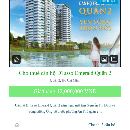
FOR RENT
Cho thuê căn hộ D'lusso Emerald Quận 2
Quận 2, Hồ Chí Minh
Log in
Giá/tháng
12,000,000 VNĐ
Don't have an account?
Sign Up
Căn hộ D’lusso Emerald Quận 2 nằm ngay mặt tiền Nguyễn Thị Định và
Username
Sông Giồng Ông Tố thuộc phường An Phú quận 2…
Cho thuê căn hộ