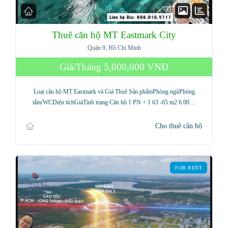
Thuê căn hộ MT Eastmark City
Quận 9, Hồ Chí Minh
Giá/Tháng
5,000,000 VNĐ
Loại căn hộ MT Eastmark và Giá Thuê Sản phẩmPhòng ngủPhòng
tắm/WCDiện tíchGiáTình trạng Căn hộ 1 PN + 1 63 -65 m2 6.00…
Cho thuê căn hộ
FOR RENT