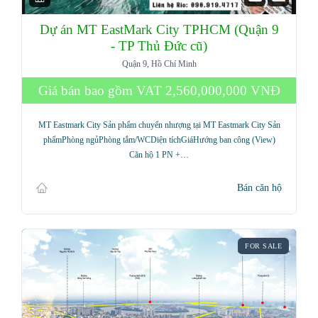
Dự án MT EastMark City TPHCM (Quận 9
- TP Thủ Đức cũ)
Quận 9, Hồ Chí Minh
Giá bán bao gồm VAT
2,560,000,000 VNĐ
MT Eastmark City Sản phẩm chuyển nhượng tại MT Eastmark City Sản
phẩmPhòng ngủPhòng tắm/WCDiện tíchGiáHướng ban công (View)
Căn hộ 1 PN +…
Bán căn hộ
FOR SALE