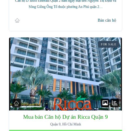
Căn hộ D’lusso Emerald Quận 2 nằm ngay mặt tiền Nguyễn Thị Định và
Sông Giồng Ông Tố thuộc phường An Phú quận 2…
Bán căn hộ
FOR SALE
Mua bán Căn hộ Dự án Ricca Quận 9
Quận 9, Hồ Chí Minh