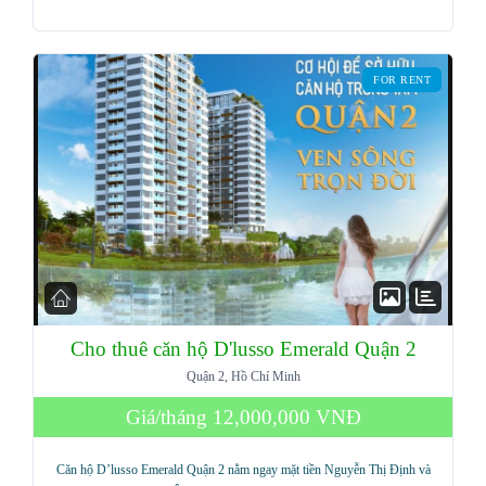
FOR RENT
Cho thuê căn hộ D'lusso Emerald Quận 2
Quận 2, Hồ Chí Minh
Log in
Giá/tháng
12,000,000 VNĐ
Don't have an account?
Sign Up
Username
Căn hộ D’lusso Emerald Quận 2 nằm ngay mặt tiền Nguyễn Thị Định và