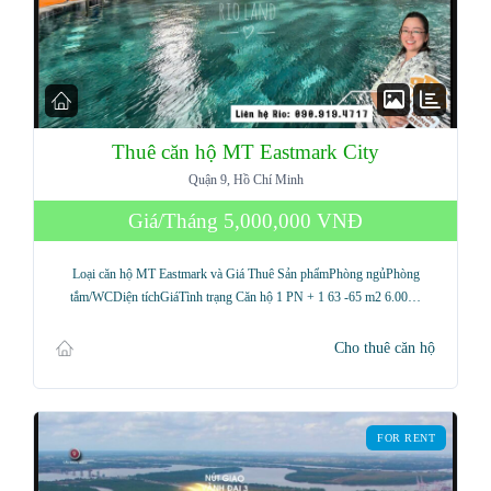
Thuê căn hộ MT Eastmark City
Quận 9, Hồ Chí Minh
Giá/Tháng
5,000,000 VNĐ
Loại căn hộ MT Eastmark và Giá Thuê Sản phẩmPhòng ngủPhòng
tắm/WCDiện tíchGiáTình trạng Căn hộ 1 PN + 1 63 -65 m2 6.00…
Cho thuê căn hộ
FOR RENT