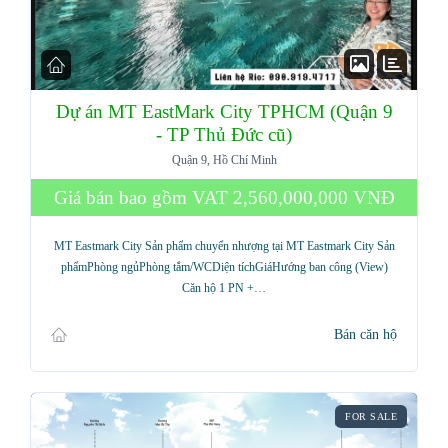
Dự án MT EastMark City TPHCM (Quận 9
- TP Thủ Đức cũ)
Quận 9, Hồ Chí Minh
Giá bán bao gồm VAT
2,560,000,000 VNĐ
MT Eastmark City Sản phẩm chuyển nhượng tại MT Eastmark City Sản
phẩmPhòng ngủPhòng tắm/WCDiện tíchGiáHướng ban công (View)
Căn hộ 1 PN +…
Bán căn hộ
FOR SALE