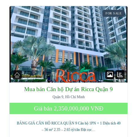
FOR SALE
Mua bán Căn hộ Dự án Ricca Quận 9
Quận 9, Hồ Chí Minh
Giá bán
2,350,000,000 VNĐ
BẢNG GIÁ CĂN HỘ RICCA QUẬN 9 Căn hộ 1PN + 1 Diện tích 49
– 56 m² 2.35 – 2.65 tỷ/căn Đặt cọc…