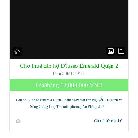
Cho thuê căn hộ D'lusso Emerald Quận 2
Quận 2, Hồ Chí Minh
Log in
Giá/tháng
12,000,000 VNĐ
Don't have an account?
Sign Up
Căn hộ D’lusso Emerald Quận 2 nằm ngay mặt tiền Nguyễn Thị Định và
Sông Giồng Ông Tố thuộc phường An Phú quận 2…
Username
Cho thuê căn hộ
Password