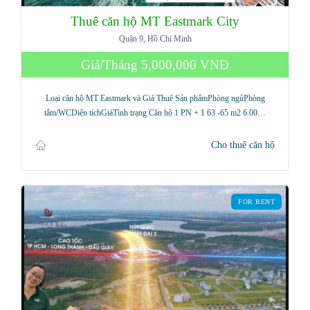
Thuê căn hộ MT Eastmark City
Quận 9, Hồ Chí Minh
Giá/Tháng
5,000,000 VNĐ
Loại căn hộ MT Eastmark và Giá Thuê Sản phẩmPhòng ngủPhòng
tắm/WCDiện tíchGiáTình trạng Căn hộ 1 PN + 1 63 -65 m2 6.00…
Cho thuê căn hộ
FOR RENT