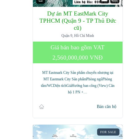
Dự án MT EastMark City
TPHCM (Quận 9 - TP Thủ Đức
cũ)
Quận 9, Hồ Chí Minh
Giá bán bao gồm VAT
2,560,000,000 VNĐ
MT Eastmark City Sản phẩm chuyển nhượng tại
MT Eastmark City Sản phẩmPhòng ngủPhòng
tắm/WCDiện tíchGiáHướng ban công (View) Căn
hộ 1 PN +…
Bán căn hộ
FOR SALE