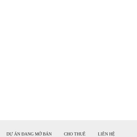
FOR SALE
Shophouse Ricca Quận 9
Quận 9, Hồ Chí Minh
Giá bán
5,500,000,000 VNĐ
Phát triển & Phân phối bởi 39.9 Triệu/m²