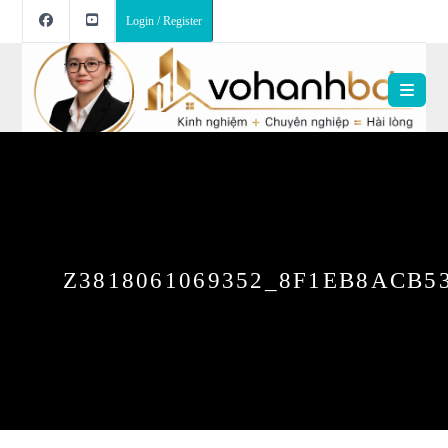
Login / Register
Z3818061069352_8F1EB8ACB5