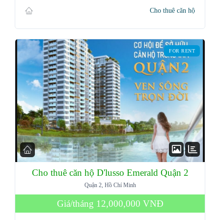
Cho thuê căn hộ
FOR RENT
Cho thuê căn hộ D'lusso Emerald Quận 2
Log in
Quận 2, Hồ Chí Minh
Giá/tháng
12,000,000 VNĐ
Don't have an account?
Sign Up