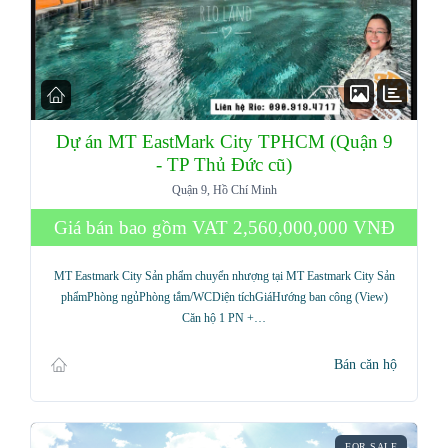
Dự án MT EastMark City TPHCM (Quận 9
- TP Thủ Đức cũ)
Quận 9, Hồ Chí Minh
Giá bán bao gồm VAT
2,560,000,000 VNĐ
MT Eastmark City Sản phẩm chuyển nhượng tại MT Eastmark City Sản
phẩmPhòng ngủPhòng tắm/WCDiện tíchGiáHướng ban công (View)
Căn hộ 1 PN +…
Bán căn hộ
FOR SALE