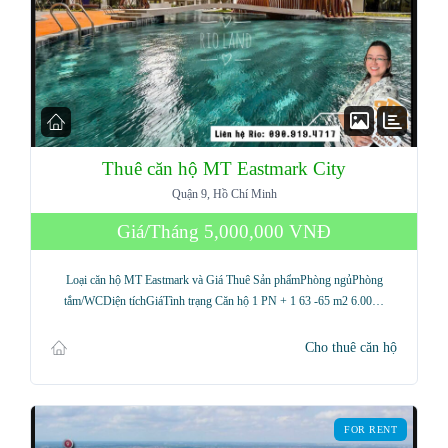
Thuê căn hộ MT Eastmark City
Quận 9, Hồ Chí Minh
Giá/Tháng
5,000,000 VNĐ
Loại căn hộ MT Eastmark và Giá Thuê Sản phẩmPhòng ngủPhòng
tắm/WCDiện tíchGiáTình trạng Căn hộ 1 PN + 1 63 -65 m2 6.00…
Cho thuê căn hộ
FOR RENT