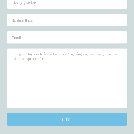
Log in
GỬI
Don't have an account?
Sign Up