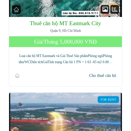
Thuê căn hộ MT Eastmark City
Quận 9, Hồ Chí Minh
Giá/Tháng
5,000,000 VNĐ
Loại căn hộ MT Eastmark và Giá Thuê Sản phẩmPhòng ngủPhòng
tắm/WCDiện tíchGiáTình trạng Căn hộ 1 PN + 1 63 -65 m2 6.00…
Cho thuê căn hộ
FOR RENT