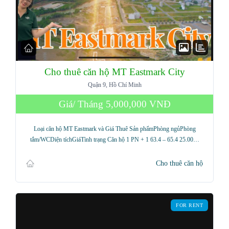
Cho thuê căn hộ MT Eastmark City
Quận 9, Hồ Chí Minh
Giá/ Tháng
5,000,000 VNĐ
Loại căn hộ MT Eastmark và Giá Thuê Sản phẩmPhòng ngủPhòng
tắm/WCDiện tíchGiáTình trạng Căn hộ 1 PN + 1 63.4 – 65.4 25.00…
Cho thuê căn hộ
FOR RENT