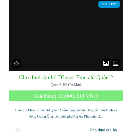
FOR RENT
Cho thuê căn hộ D'lusso Emerald Quận 2
Quận 2, Hồ Chí Minh
Log in
Giá/tháng
12,000,000 VNĐ
Don't have an account?
Sign Up
Căn hộ D’lusso Emerald Quận 2 nằm ngay mặt tiền Nguyễn Thị Định và
Username
Sông Giồng Ông Tố thuộc phường An Phú quận 2…
Cho thuê căn hộ