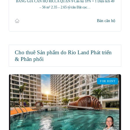
BẢNG GIÁ CĂN HỘ RICCA QUẬN 9 Căn hộ 1PN + 1 Diện tích 49
– 56 m² 2.35 – 2.65 tỷ/căn Đặt cọc…
Bán căn hộ
Cho thuê Sản phẩm do Rio Land Phát triển
& Phân phối
FOR RENT