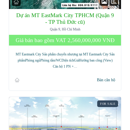
Dự án MT EastMark City TPHCM (Quận 9
- TP Thủ Đức cũ)
Quận 9, Hồ Chí Minh
Giá bán bao gồm VAT
2,560,000,000 VNĐ
MT Eastmark City Sản phẩm chuyển nhượng tại MT Eastmark City Sản
phẩmPhòng ngủPhòng tắm/WCDiện tíchGiáHướng ban công (View)
Căn hộ 1 PN +…
Bán căn hộ
FOR SALE