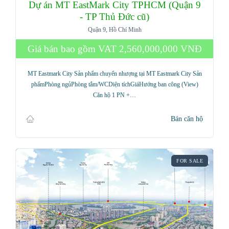
Dự án MT EastMark City TPHCM (Quận 9
- TP Thủ Đức cũ)
Quận 9, Hồ Chí Minh
Giá bán bao gồm VAT
2,560,000,000 VNĐ
MT Eastmark City Sản phẩm chuyển nhượng tại MT Eastmark City Sản
phẩmPhòng ngủPhòng tắm/WCDiện tíchGiáHướng ban công (View)
Căn hộ 1 PN +…
Bán căn hộ
FOR SALE