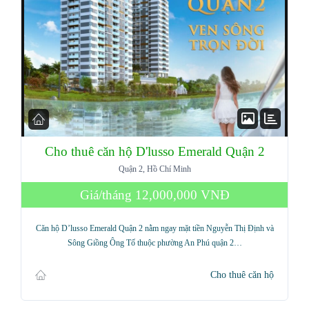
Cho thuê căn hộ D'lusso Emerald Quận 2
Quận 2, Hồ Chí Minh
Log in
Giá/tháng
12,000,000 VNĐ
Don't have an account?
Sign Up
Căn hộ D’lusso Emerald Quận 2 nằm ngay mặt tiền Nguyễn Thị Định và
Sông Giồng Ông Tố thuộc phường An Phú quận 2…
Username
Cho thuê căn hộ
Password