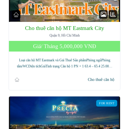
Cho thuê căn hộ MT Eastmark City
Quận 9, Hồ Chí Minh
Giá/ Tháng
5,000,000 VNĐ
Loại căn hộ MT Eastmark và Giá Thuê Sản phẩmPhòng ngủPhòng
tắm/WCDiện tíchGiáTình trạng Căn hộ 1 PN + 1 63.4 – 65.4 25.00…
Cho thuê căn hộ
FOR RENT