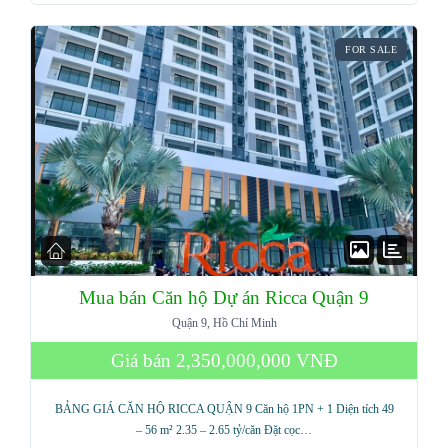
FOR SALE
Mua bán Căn hộ Dự án Ricca Quận 9
Quận 9, Hồ Chí Minh
Giá bán
2,350,000,000 VNĐ
BẢNG GIÁ CĂN HỘ RICCA QUẬN 9 Căn hộ 1PN + 1 Diện tích 49
– 56 m² 2.35 – 2.65 tỷ/căn Đặt cọc…