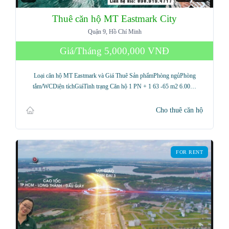
Thuê căn hộ MT Eastmark City
Quận 9, Hồ Chí Minh
Giá/Tháng
5,000,000 VNĐ
Loại căn hộ MT Eastmark và Giá Thuê Sản phẩmPhòng ngủPhòng
tắm/WCDiện tíchGiáTình trạng Căn hộ 1 PN + 1 63 -65 m2 6.00…
Cho thuê căn hộ
FOR RENT