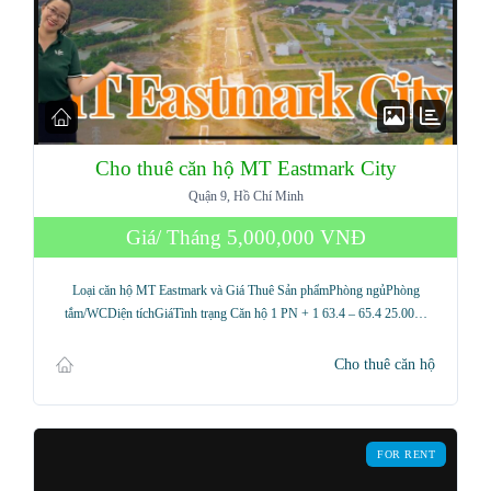
Cho thuê căn hộ MT Eastmark City
Quận 9, Hồ Chí Minh
Giá/ Tháng
5,000,000 VNĐ
Loại căn hộ MT Eastmark và Giá Thuê Sản phẩmPhòng ngủPhòng
tắm/WCDiện tíchGiáTình trạng Căn hộ 1 PN + 1 63.4 – 65.4 25.00…
Cho thuê căn hộ
FOR RENT