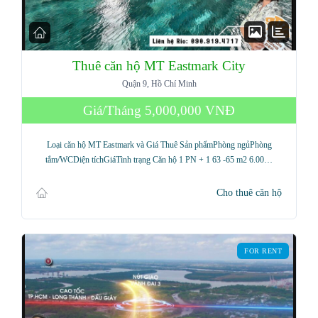
Thuê căn hộ MT Eastmark City
Quận 9, Hồ Chí Minh
Giá/Tháng
5,000,000 VNĐ
Loại căn hộ MT Eastmark và Giá Thuê Sản phẩmPhòng ngủPhòng
tắm/WCDiện tíchGiáTình trạng Căn hộ 1 PN + 1 63 -65 m2 6.00…
Cho thuê căn hộ
FOR RENT