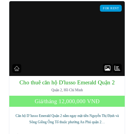
FOR RENT
Cho thuê căn hộ D'lusso Emerald Quận 2
Quận 2, Hồ Chí Minh
Log in
Giá/tháng
12,000,000 VNĐ
Don't have an account?
Sign Up
Căn hộ D’lusso Emerald Quận 2 nằm ngay mặt tiền Nguyễn Thị Định và
Username
Sông Giồng Ông Tố thuộc phường An Phú quận 2…