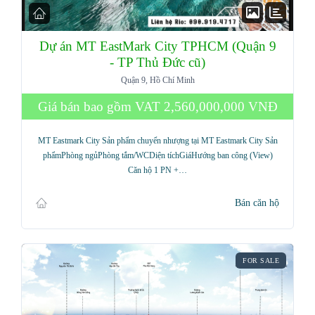
Dự án MT EastMark City TPHCM (Quận 9
- TP Thủ Đức cũ)
Quận 9, Hồ Chí Minh
Giá bán bao gồm VAT
2,560,000,000 VNĐ
MT Eastmark City Sản phẩm chuyển nhượng tại MT Eastmark City Sản
phẩmPhòng ngủPhòng tắm/WCDiện tíchGiáHướng ban công (View)
Căn hộ 1 PN +…
Bán căn hộ
FOR SALE