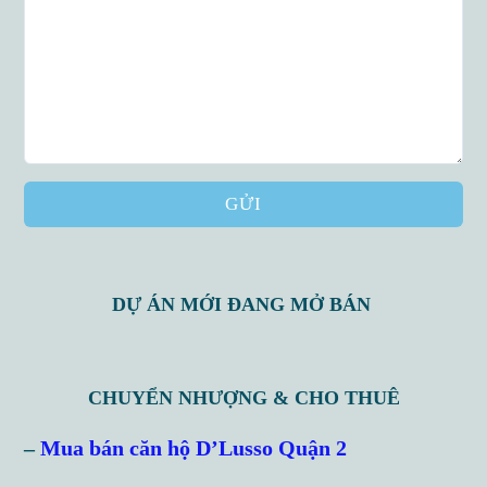
GỬI
DỰ ÁN MỚI ĐANG MỞ BÁN
CHUYỂN NHƯỢNG & CHO THUÊ
Log in
–
Mua bán căn hộ D’Lusso Quận 2
Don't have an account?
Sign Up