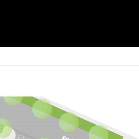
Log in
Don't have an account?
Sign Up
Username
Password
LOGIN
Lost your password?