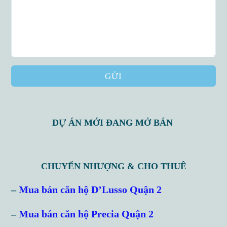
GỬI
DỰ ÁN MỚI ĐANG MỞ BÁN
CHUYỂN NHƯỢNG & CHO THUÊ
Log in
–
Mua bán căn hộ D’Lusso Quận 2
Don't have an account?
Sign Up
–
Mua bán căn hộ Precia Quận 2
Username