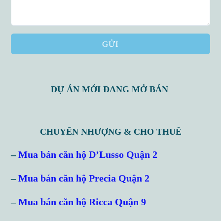
GỬI
DỰ ÁN MỚI ĐANG MỞ BÁN
CHUYỂN NHƯỢNG & CHO THUÊ
Log in
–
Mua bán căn hộ D’Lusso Quận 2
Don't have an account?
Sign Up
–
Mua bán căn hộ Precia Quận 2
Username
–
Mua bán căn hộ Ricca Quận 9