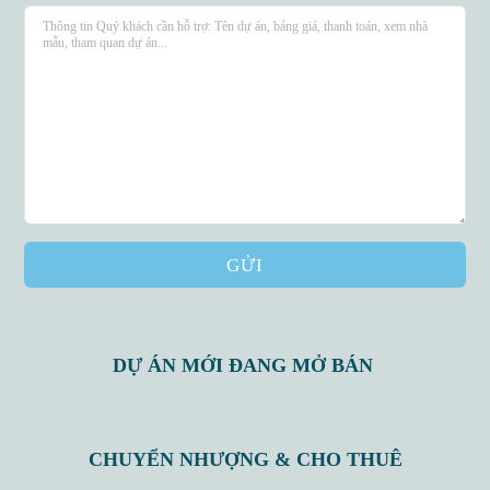
GỬI
DỰ ÁN MỚI ĐANG MỞ BÁN
Log in
CHUYỂN NHƯỢNG & CHO THUÊ