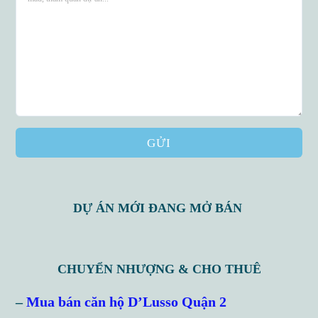
GỬI
DỰ ÁN MỚI ĐANG MỞ BÁN
CHUYỂN NHƯỢNG & CHO THUÊ
Log in
–
Mua bán căn hộ D’Lusso Quận 2
Don't have an account?
Sign Up