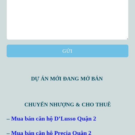
GỬI
DỰ ÁN MỚI ĐANG MỞ BÁN
CHUYỂN NHƯỢNG & CHO THUÊ
Log in
–
Mua bán căn hộ D’Lusso Quận 2
Don't have an account?
Sign Up
–
Mua bán căn hộ Precia Quận 2
Username