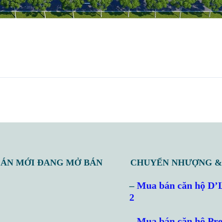
 ÁN MỚI ĐANG MỞ BÁN
CHUYỂN NHƯỢNG &
–
Mua bán căn hộ D’
2
–
Mua bán căn hộ Pre