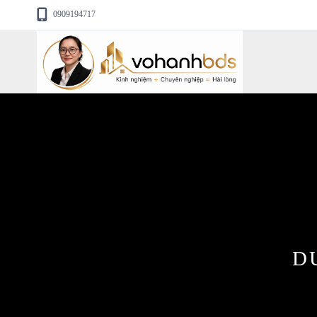
0909194717
D