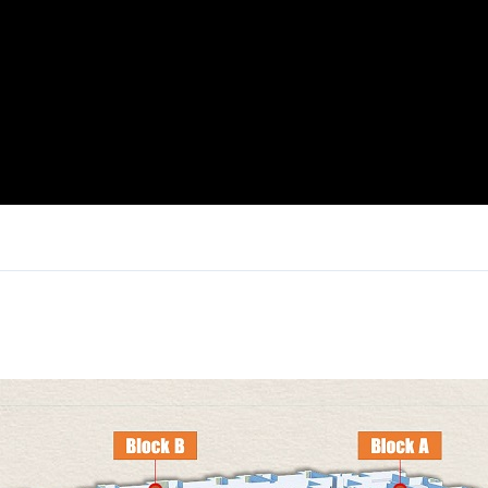
Log in
Don't have an account?
Sign Up
Username
Password
LOGIN
Lost your password?