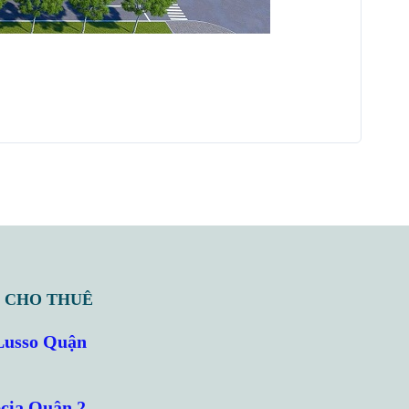
 CHO THUÊ
Lusso Quận
cia Quận 2