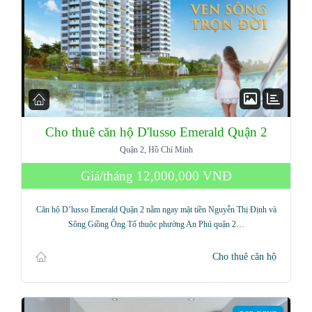
Cho thuê căn hộ D'lusso Emerald Quận 2
Quận 2, Hồ Chí Minh
Giá/tháng
12,000,000 VNĐ
Log in
Don't have an account?
Sign Up
Căn hộ D’lusso Emerald Quận 2 nằm ngay mặt tiền Nguyễn Thị Định và
Sông Giồng Ông Tố thuộc phường An Phú quận 2…
Username
Cho thuê căn hộ
Password