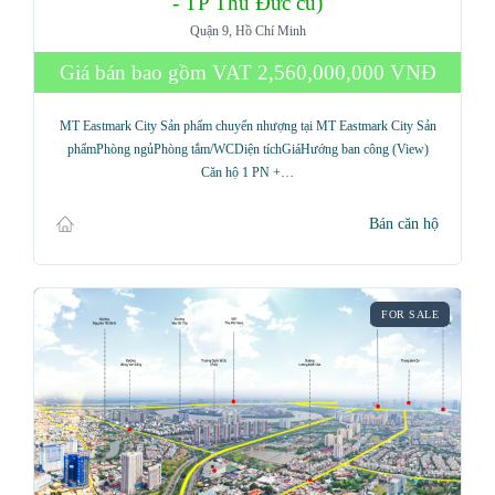
- TP Thủ Đức cũ)
Quận 9, Hồ Chí Minh
Giá bán bao gồm VAT
2,560,000,000 VNĐ
MT Eastmark City Sản phẩm chuyển nhượng tại MT Eastmark City Sản
phẩmPhòng ngủPhòng tắm/WCDiện tíchGiáHướng ban công (View)
Căn hộ 1 PN +…
Bán căn hộ
FOR SALE