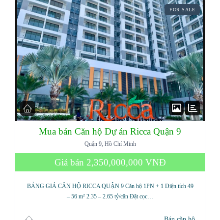
FOR SALE
Mua bán Căn hộ Dự án Ricca Quận 9
Quận 9, Hồ Chí Minh
Giá bán
2,350,000,000 VNĐ
BẢNG GIÁ CĂN HỘ RICCA QUẬN 9 Căn hộ 1PN + 1 Diện tích 49
– 56 m² 2.35 – 2.65 tỷ/căn Đặt cọc…
Bán căn hộ