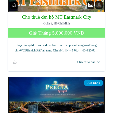
Cho thuê căn hộ MT Eastmark City
Quận 9, Hồ Chí Minh
Giá/ Tháng
5,000,000 VNĐ
Loại căn hộ MT Eastmark và Giá Thuê Sản phẩmPhòng ngủPhòng
tắm/WCDiện tíchGiáTình trạng Căn hộ 1 PN + 1 63.4 – 65.4 25.00…
Cho thuê căn hộ
FOR RENT