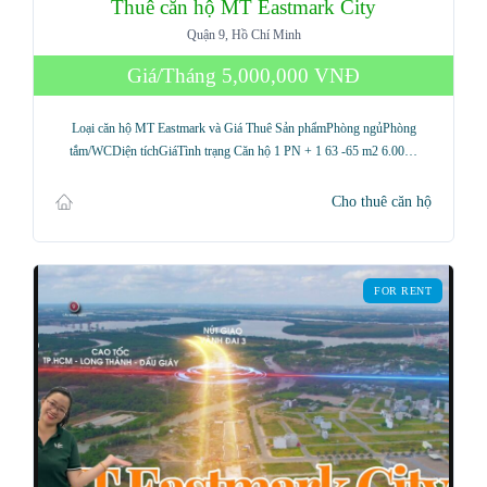
Thuê căn hộ MT Eastmark City
Quận 9, Hồ Chí Minh
Giá/Tháng
5,000,000 VNĐ
Loại căn hộ MT Eastmark và Giá Thuê Sản phẩmPhòng ngủPhòng
tắm/WCDiện tíchGiáTình trạng Căn hộ 1 PN + 1 63 -65 m2 6.00…
Cho thuê căn hộ
FOR RENT