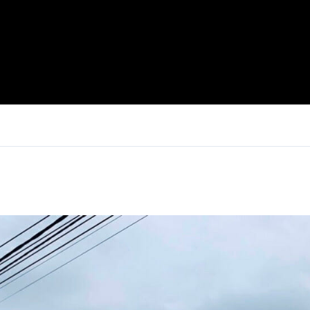
Log in
Don't have an account?
Sign Up
Username
Password
LOGIN
Lost your password?