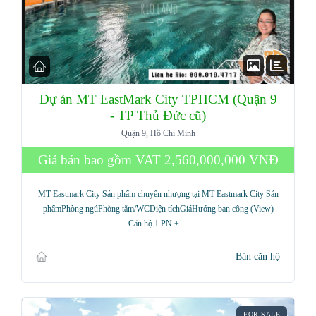
Dự án MT EastMark City TPHCM (Quận 9
- TP Thủ Đức cũ)
Quận 9, Hồ Chí Minh
Giá bán bao gồm VAT
2,560,000,000 VNĐ
MT Eastmark City Sản phẩm chuyển nhượng tại MT Eastmark City Sản
phẩmPhòng ngủPhòng tắm/WCDiện tíchGiáHướng ban công (View)
Căn hộ 1 PN +…
Bán căn hộ
FOR SALE