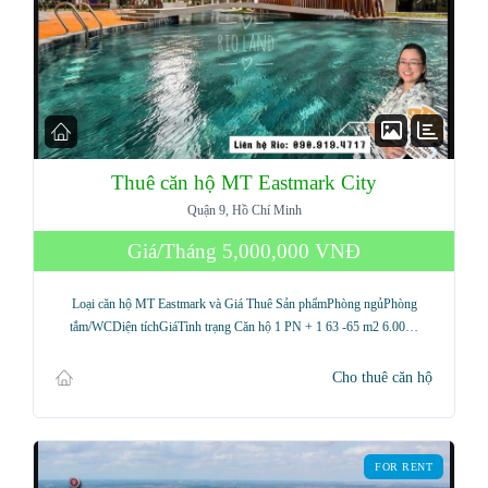
Thuê căn hộ MT Eastmark City
Quận 9, Hồ Chí Minh
Giá/Tháng
5,000,000 VNĐ
Loại căn hộ MT Eastmark và Giá Thuê Sản phẩmPhòng ngủPhòng
tắm/WCDiện tíchGiáTình trạng Căn hộ 1 PN + 1 63 -65 m2 6.00…
Cho thuê căn hộ
FOR RENT