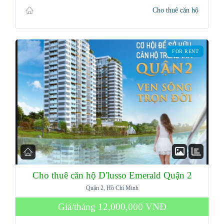
Cho thuê căn hộ
FOR RENT
Cho thuê căn hộ D'lusso Emerald Quận 2
Log in
Quận 2, Hồ Chí Minh
Giá/tháng
12,000,000 VNĐ
Don't have an account?
Sign Up