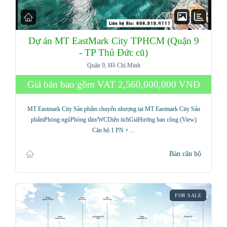
Dự án MT EastMark City TPHCM (Quận 9
- TP Thủ Đức cũ)
Quận 9, Hồ Chí Minh
Giá bán bao gồm VAT
2,560,000,000 VNĐ
MT Eastmark City Sản phẩm chuyển nhượng tại MT Eastmark City Sản
phẩmPhòng ngủPhòng tắm/WCDiện tíchGiáHướng ban công (View)
Căn hộ 1 PN +…
Bán căn hộ
FOR SALE