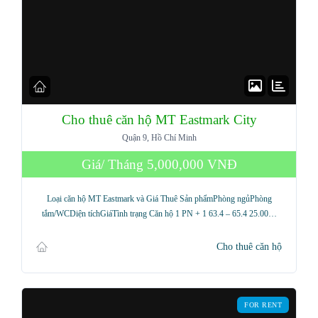
Cho thuê căn hộ MT Eastmark City
Quận 9, Hồ Chí Minh
Giá/ Tháng
5,000,000 VNĐ
Loại căn hộ MT Eastmark và Giá Thuê Sản phẩmPhòng ngủPhòng
tắm/WCDiện tíchGiáTình trạng Căn hộ 1 PN + 1 63.4 – 65.4 25.00…
Cho thuê căn hộ
FOR RENT