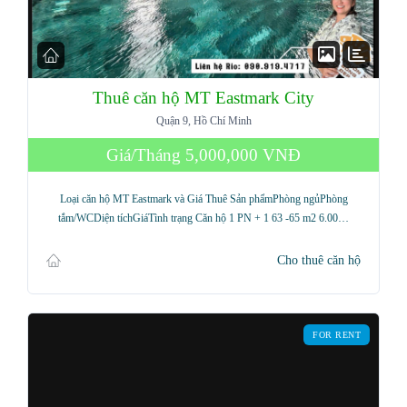
Thuê căn hộ MT Eastmark City
Quận 9, Hồ Chí Minh
Giá/Tháng
5,000,000 VNĐ
Loại căn hộ MT Eastmark và Giá Thuê Sản phẩmPhòng ngủPhòng
tắm/WCDiện tíchGiáTình trạng Căn hộ 1 PN + 1 63 -65 m2 6.00…
Cho thuê căn hộ
FOR RENT