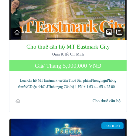
Cho thuê căn hộ MT Eastmark City
Quận 9, Hồ Chí Minh
Giá/ Tháng
5,000,000 VNĐ
Loại căn hộ MT Eastmark và Giá Thuê Sản phẩmPhòng ngủPhòng
tắm/WCDiện tíchGiáTình trạng Căn hộ 1 PN + 1 63.4 – 65.4 25.00…
Cho thuê căn hộ
FOR RENT