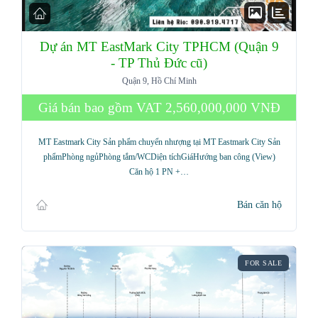
Dự án MT EastMark City TPHCM (Quận 9
- TP Thủ Đức cũ)
Quận 9, Hồ Chí Minh
Giá bán bao gồm VAT
2,560,000,000 VNĐ
MT Eastmark City Sản phẩm chuyển nhượng tại MT Eastmark City Sản
phẩmPhòng ngủPhòng tắm/WCDiện tíchGiáHướng ban công (View)
Căn hộ 1 PN +…
Bán căn hộ
FOR SALE