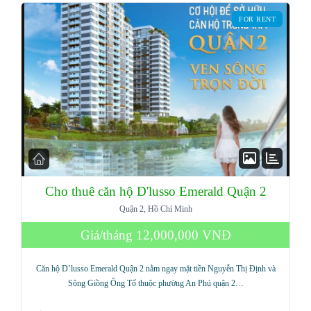
FOR RENT
Cho thuê căn hộ D'lusso Emerald Quận 2
Quận 2, Hồ Chí Minh
Log in
Giá/tháng
12,000,000 VNĐ
Don't have an account?
Sign Up
Căn hộ D’lusso Emerald Quận 2 nằm ngay mặt tiền Nguyễn Thị Định và
Username
Sông Giồng Ông Tố thuộc phường An Phú quận 2…