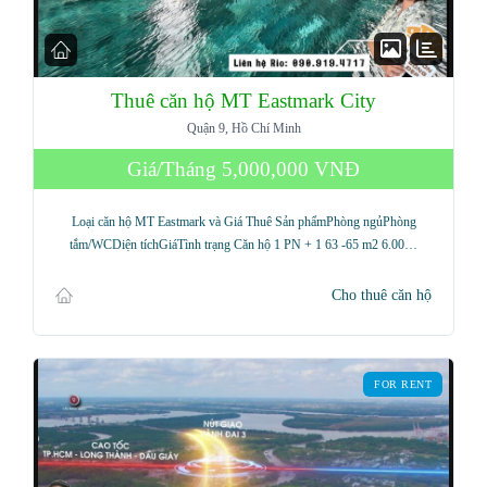
Thuê căn hộ MT Eastmark City
Quận 9, Hồ Chí Minh
Giá/Tháng
5,000,000 VNĐ
Loại căn hộ MT Eastmark và Giá Thuê Sản phẩmPhòng ngủPhòng
tắm/WCDiện tíchGiáTình trạng Căn hộ 1 PN + 1 63 -65 m2 6.00…
Cho thuê căn hộ
FOR RENT