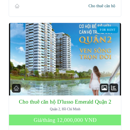
Cho thuê căn hộ
FOR RENT
Cho thuê căn hộ D'lusso Emerald Quận 2
Log in
Quận 2, Hồ Chí Minh
Giá/tháng
12,000,000 VNĐ
Don't have an account?
Sign Up