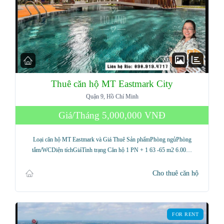
Thuê căn hộ MT Eastmark City
Quận 9, Hồ Chí Minh
Giá/Tháng
5,000,000 VNĐ
Loại căn hộ MT Eastmark và Giá Thuê Sản phẩmPhòng ngủPhòng
tắm/WCDiện tíchGiáTình trạng Căn hộ 1 PN + 1 63 -65 m2 6.00…
Cho thuê căn hộ
FOR RENT