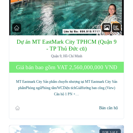
Dự án MT EastMark City TPHCM (Quận 9
- TP Thủ Đức cũ)
Quận 9, Hồ Chí Minh
Giá bán bao gồm VAT
2,560,000,000 VNĐ
MT Eastmark City Sản phẩm chuyển nhượng tại MT Eastmark City Sản
phẩmPhòng ngủPhòng tắm/WCDiện tíchGiáHướng ban công (View)
Căn hộ 1 PN +…
Bán căn hộ
FOR SALE