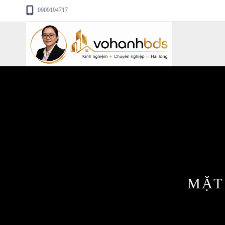
0909194717
MẶT