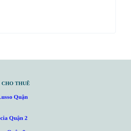
 CHO THUÊ
Lusso Quận
cia Quận 2