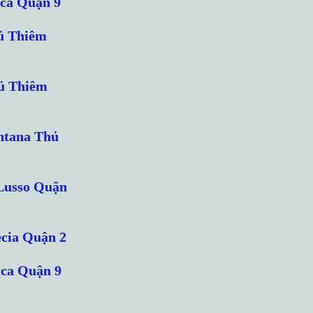
cca Quận 9
ủ Thiêm
hủ Thiêm
ntana Thủ
’Lusso Quận
ecia Quận 2
cca Quận 9