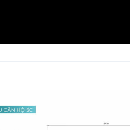
Log in
Don't have an account?
Sign Up
Username
Password
LOGIN
Lost your password?