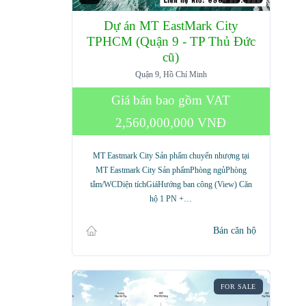
Dự án MT EastMark City
TPHCM (Quận 9 - TP Thủ Đức
cũ)
Quận 9, Hồ Chí Minh
Giá bán bao gồm VAT
2,560,000,000 VNĐ
MT Eastmark City Sản phẩm chuyển nhượng tại
MT Eastmark City Sản phẩmPhòng ngủPhòng
tắm/WCDiện tíchGiáHướng ban công (View) Căn
hộ 1 PN +…
Bán căn hộ
FOR SALE