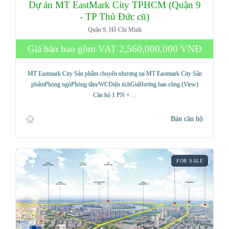
Dự án MT EastMark City TPHCM (Quận 9
- TP Thủ Đức cũ)
Quận 9, Hồ Chí Minh
Giá bán bao gồm VAT
2,560,000,000 VNĐ
MT Eastmark City Sản phẩm chuyển nhượng tại MT Eastmark City Sản
phẩmPhòng ngủPhòng tắm/WCDiện tíchGiáHướng ban công (View)
Căn hộ 1 PN +…
Bán căn hộ
FOR SALE