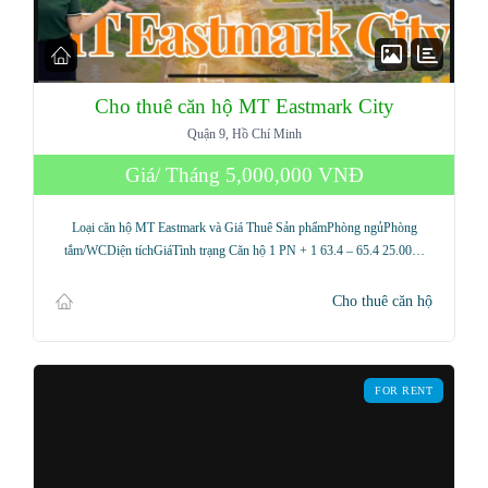
Cho thuê căn hộ MT Eastmark City
Quận 9, Hồ Chí Minh
Giá/ Tháng
5,000,000 VNĐ
Loại căn hộ MT Eastmark và Giá Thuê Sản phẩmPhòng ngủPhòng
tắm/WCDiện tíchGiáTình trạng Căn hộ 1 PN + 1 63.4 – 65.4 25.00…
Cho thuê căn hộ
FOR RENT