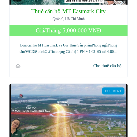
Thuê căn hộ MT Eastmark City
Quận 9, Hồ Chí Minh
Giá/Tháng
5,000,000 VNĐ
Loại căn hộ MT Eastmark và Giá Thuê Sản phẩmPhòng ngủPhòng
tắm/WCDiện tíchGiáTình trạng Căn hộ 1 PN + 1 63 -65 m2 6.00…
Cho thuê căn hộ
FOR RENT