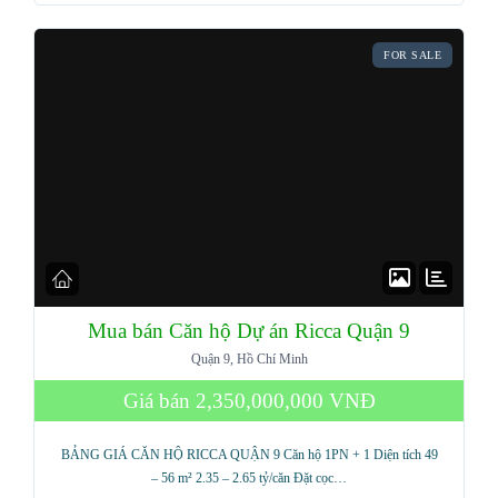
FOR SALE
Mua bán Căn hộ Dự án Ricca Quận 9
Quận 9, Hồ Chí Minh
Giá bán
2,350,000,000 VNĐ
BẢNG GIÁ CĂN HỘ RICCA QUẬN 9 Căn hộ 1PN + 1 Diện tích 49
– 56 m² 2.35 – 2.65 tỷ/căn Đặt cọc…